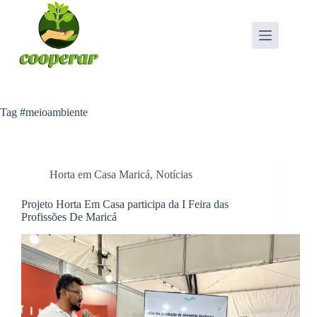
Pular
para
o
conteúdo
Tag
#meioambiente
Horta em Casa Maricá
,
Notícias
Projeto Horta Em Casa participa da I Feira das
Profissões De Maricá