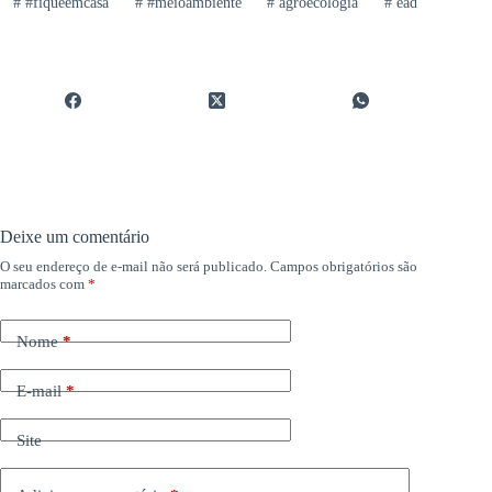
#
#fiqueemcasa
#
#meioambiente
#
agroecologia
#
ead
Deixe um comentário
O seu endereço de e-mail não será publicado.
Campos obrigatórios são
marcados com
*
Nome
*
E-mail
*
Site