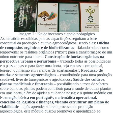
Imagem 2 : Kit de incentivo e apoio pedagógico
As temáticas escolhidas para as capacitações seguiram a base
conceitual da produção e cultivo agroecológicos, sendo elas:
Oficina
de compostos orgânicos e de biofertilizantes
– falando sobre como
reaproveitar os resíduos orgânicos (“lixo”) para a transformação de um
ótimo nutriente para a terra;
Construção de hortas orgânicas na
perspectiva urbana e periurbana
– trazendo todas as possibilidades
e o passo a passo para fazer uma horta, seja em casa com quintal,
terreiro, ou mesmo em varandas de apartamentos!
; Produção de
mudas e sementes agroecológicas
– contribuindo para uma produção
saudável, livre de transgênicos e agrotóxicos
; Saúde dos cultivos,
plantas medicinais e fitoterapia
– possibilitando a troca de saberes
sobre como as plantas podem contribuir para a saúde de outras plantas
em uma horta, além de ajudar a cuidar da nossa; e o quinto módulo em
Formação básica em português, matemática operacional,
conceitos de logística e finanças, visando estruturar um plano de
viabilidade
– após aprender sobre o processo de produção
agroecológica, este módulo buscou promover o aprendizado ao