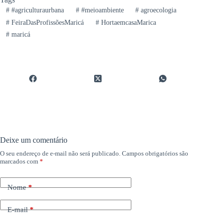
#
#agriculturaurbana
#
#meioambiente
#
agroecologia
#
FeiraDasProfissõesMaricá
#
HortaemcasaMarica
#
maricá
Deixe um comentário
O seu endereço de e-mail não será publicado.
Campos obrigatórios são
marcados com
*
Nome
*
E-mail
*