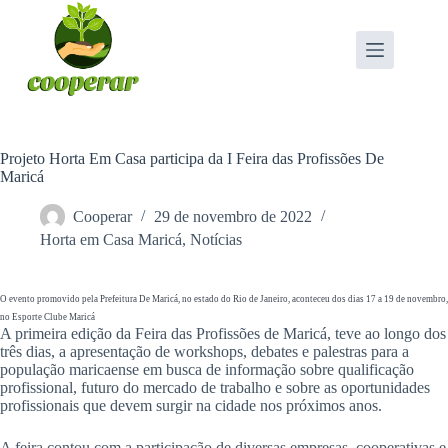
Pular
para
o
conteúdo
Projeto Horta Em Casa participa da I Feira das Profissões De
Maricá
Cooperar
29 de novembro de 2022
Horta em Casa Maricá
,
Notícias
O evento promovido pela Prefeitura De Maricá, no estado do Rio de Janeiro, aconteceu dos dias 17 a 19 de novembro,
no Esporte Clube Maricá
A primeira edição da Feira das Profissões de Maricá, teve ao longo dos
três dias, a apresentação de workshops, debates e palestras para a
população maricaense em busca de informação sobre qualificação
profissional, futuro do mercado de trabalho e sobre as oportunidades
profissionais que devem surgir na cidade nos próximos anos.
A feira contou com a participação de diversas empresas, cooperativas e