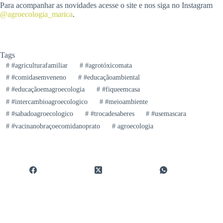
Para acompanhar as novidades acesse o site e nos siga no Instagram
@agroecologia_marica
.
Tags
#
#agriculturafamiliar
#
#agrotóxicomata
#
#comidasemveneno
#
#educaçãoambiental
#
#educaçãoemagroecologia
#
#fiqueemcasa
#
#intercambioagroecologico
#
#meioambiente
#
#sabadoagroecologico
#
#trocadesaberes
#
#usemascara
#
#vacinanobraçoecomidanoprato
#
agroecologia