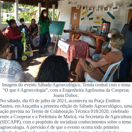
Imagem do evento Sábado Agroecológico. Tenda central com o tema
“O que é Agroecologia”, com a Engenheira Agrônoma da Cooperar,
Joana Duboc.
No sábado, dia 03 de julho de 2021, aconteceu na Praça Emilton
Santos, em Araçatiba a primeira edição do Sábado Agroecológico, uma
ação prevista no Termo de Colaboração Técnica 018/2020, celebrado
entre a Cooperar e a Prefeitura de Maricá, via Secretaria de Agricultura
(SECAPP), com o propósito de socializar conhecimentos sobre o tema
agroecologia. A previsão é de que o evento ocorra todo primeiro