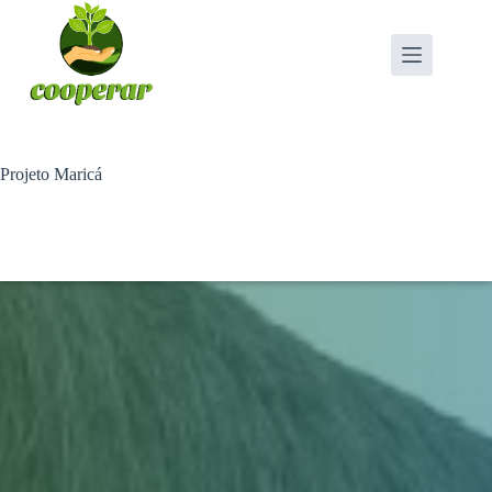
Pular
para
o
conteúdo
Projeto Maricá