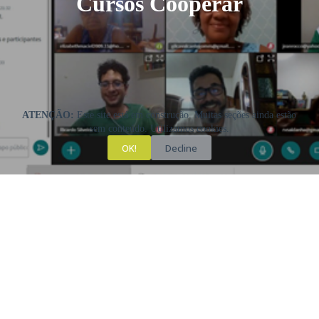
Cursos Cooperar
ATENÇÃO:
Este site está em construção. Muitas seções ainda estão
sem conteúdo. Utilizamos cookies.
OK!
Decline
Vídeos