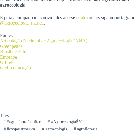
agroecologia
.
E para acompanhar as novidades acesse o
site
ou nos siga no instagram
@agroecologia_marica
.
Fontes:
Articulação Nacional de Agroecologia (ANA)
Greenpeace
Brasil de Fato
Embrapa
O Prelo
Globo educação
Tags
#
#agriculturafamiliar
#
#AgroecologiaÉVida
#
#cooperarmarica
#
agroecologia
#
agrofloresta