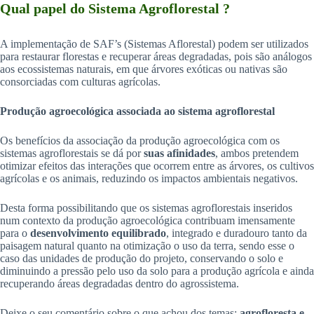
Qual papel do Sistema Agroflorestal ?
A implementação de SAF’s (Sistemas Aflorestal) podem ser utilizados
para restaurar florestas e recuperar áreas degradadas, pois são análogos
aos ecossistemas naturais, em que árvores exóticas ou nativas são
consorciadas com culturas agrícolas.
Produção agroecológica associada ao sistema agroflorestal
Os benefícios da associação da produção agroecológica com os
sistemas agroflorestais se dá por
suas afinidades
, ambos pretendem
otimizar efeitos das interações que ocorrem entre as árvores, os cultivos
agrícolas e os animais, reduzindo os impactos ambientais negativos.
Desta forma possibilitando que os sistemas agroflorestais inseridos
num contexto da produção agroecológica contribuam imensamente
para o
desenvolvimento equilibrado
, integrado e duradouro tanto da
paisagem natural quanto na otimização o uso da terra, sendo esse o
caso das unidades de produção do projeto, conservando o solo e
diminuindo a pressão pelo uso da solo para a produção agrícola e ainda
recuperando áreas degradadas dentro do agrossistema.
Deixe o seu comentário sobre o que achou dos temas:
agrofloresta e