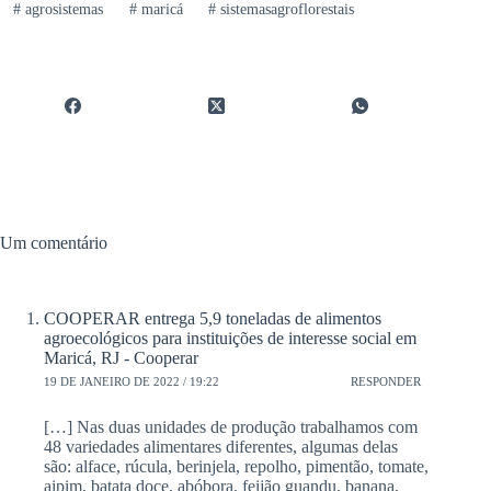
#
agrosistemas
#
maricá
#
sistemasagroflorestais
Um comentário
COOPERAR entrega 5,9 toneladas de alimentos
agroecológicos para instituições de interesse social em
Maricá, RJ - Cooperar
19 DE JANEIRO DE 2022 / 19:22
RESPONDER
[…] Nas duas unidades de produção trabalhamos com
48 variedades alimentares diferentes, algumas delas
são: alface, rúcula, berinjela, repolho, pimentão, tomate,
aipim, batata doce, abóbora, feijão guandu, banana,