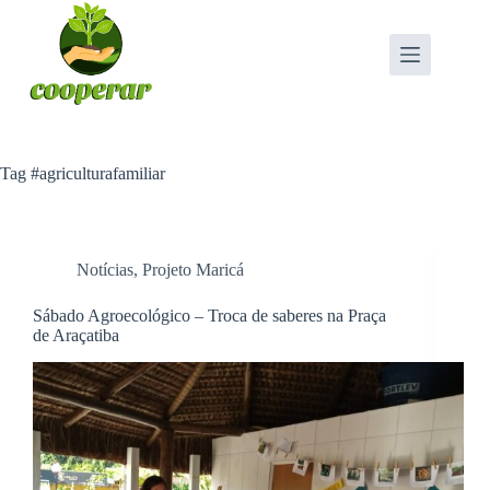
Pular
para
o
conteúdo
Tag
#agriculturafamiliar
Notícias
,
Projeto Maricá
Sábado Agroecológico – Troca de saberes na Praça
de Araçatiba