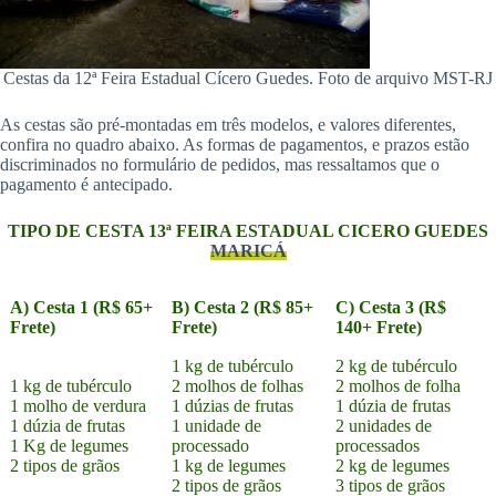
Cestas da 12ª Feira Estadual Cícero Guedes. Foto de arquivo MST-RJ
As cestas são pré-montadas em três modelos, e valores diferentes,
confira no quadro abaixo. As formas de pagamentos, e prazos estão
discriminados no formulário de pedidos, mas ressaltamos que o
pagamento é antecipado.
TIPO DE CESTA 13ª FEIRA ESTADUAL CICERO GUEDES
MARICÁ
A) Cesta 1 (R$ 65+
B) Cesta 2 (R$ 85+
C) Cesta 3 (R$
Frete)
Frete)
140+ Frete)
1 kg de tubérculo
2 kg de tubérculo
1 kg de tubérculo
2 molhos de folhas
2 molhos de folha
1 molho de verdura
1 dúzias de frutas
1 dúzia de frutas
1 dúzia de frutas
1 unidade de
2 unidades de
1 Kg de legumes
processado
processados
2 tipos de grãos
1 kg de legumes
2 kg de legumes
2 tipos de grãos
3 tipos de grãos