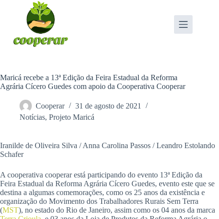
Pular
para
o
conteúdo
Maricá recebe a 13ª Edição da Feira Estadual da Reforma
Agrária Cícero Guedes com apoio da Cooperativa Cooperar
Cooperar
31 de agosto de 2021
Notícias
,
Projeto Maricá
Iranilde de Oliveira Silva / Anna Carolina Passos / Leandro Estolando
Schafer
A cooperativa cooperar está participando do evento 13ª Edição da
Feira Estadual da Reforma Agrária Cícero Guedes, evento este que se
destina a algumas comemorações, como os 25 anos da existência e
organização do Movimento dos Trabalhadores Rurais Sem Terra
(
MST
), no estado do Rio de Janeiro, assim como os 04 anos da marca
Terra Crioula
, e 03 anos da Loja de Produtos da Reforma Agrária o