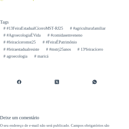
Tags
#
#13FeiraEstadualCíceroMST-RJ25
#
#agriculturafamiliar
#
#AgroecologiaÉVida
#
#comidasemveneno
#
#feiracíceromst25
#
#FeiraÉPatrimônio
#
#feiraestadualresiste
#
#mstrj25anos
#
13ªfeiracícero
#
agroecologia
#
maricá
Deixe um comentário
O seu endereço de e-mail não será publicado.
Campos obrigatórios são