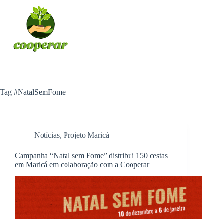
Pular
para
o
conteúdo
Tag
#NatalSemFome
Notícias
,
Projeto Maricá
Campanha “Natal sem Fome” distribui 150 cestas
em Maricá em colaboração com a Cooperar