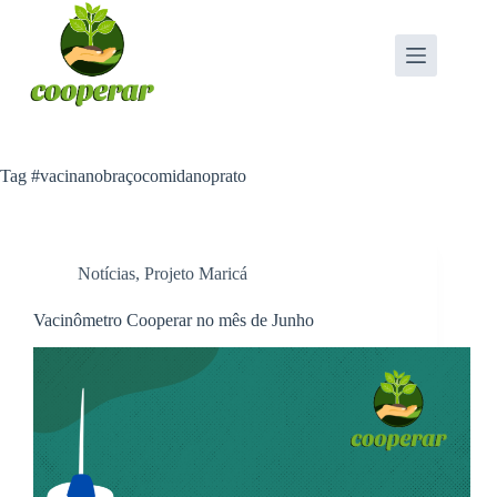
Pular
para
o
conteúdo
Tag
#vacinanobraçocomidanoprato
Notícias
,
Projeto Maricá
Vacinômetro Cooperar no mês de Junho