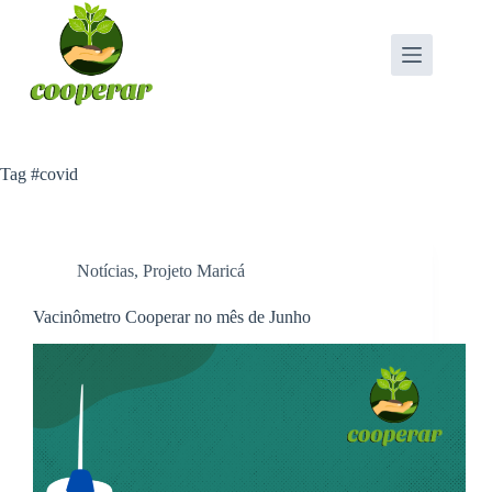
Pular
para
o
conteúdo
Tag
#covid
Notícias
,
Projeto Maricá
Vacinômetro Cooperar no mês de Junho