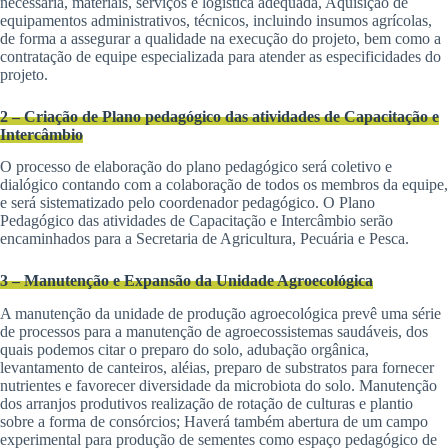
necessária, materiais, serviços e logística adequada, Aquisição de
equipamentos administrativos, técnicos, incluindo insumos agrícolas,
de forma a assegurar a qualidade na execução do projeto, bem como a
contratação de equipe especializada para atender as especificidades do
projeto.
2 – Criação de Plano pedagógico das atividades de Capacitação e
Intercâmbio
O processo de elaboração do plano pedagógico será coletivo e
dialógico contando com a colaboração de todos os membros da equipe,
e será sistematizado pelo coordenador pedagógico. O Plano
Pedagógico das atividades de Capacitação e Intercâmbio serão
encaminhados para a Secretaria de Agricultura, Pecuária e Pesca.
3 – Manutenção e Expansão da Unidade Agroecológica
A manutenção da unidade de produção agroecológica prevê uma série
de processos para a manutenção de agroecossistemas saudáveis, dos
quais podemos citar o preparo do solo, adubação orgânica,
levantamento de canteiros, aléias, preparo de substratos para fornecer
nutrientes e favorecer diversidade da microbiota do solo. Manutenção
dos arranjos produtivos realização de rotação de culturas e plantio
sobre a forma de consórcios; Haverá também abertura de um campo
experimental para produção de sementes como espaço pedagógico de