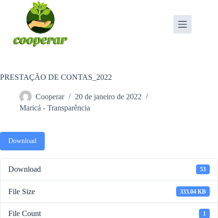
Pular
para
o
conteúdo
PRESTAÇÃO DE CONTAS_2022
Cooperar
20 de janeiro de 2022
Maricá - Transparência
Download
Download
53
File Size
333.04 KB
File Count
1