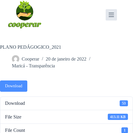
Pular
para
o
conteúdo
PLANO PEDÁGOGICO_2021
Cooperar
20 de janeiro de 2022
Maricá - Transparência
Download
Download
53
File Size
413.11 KB
File Count
1