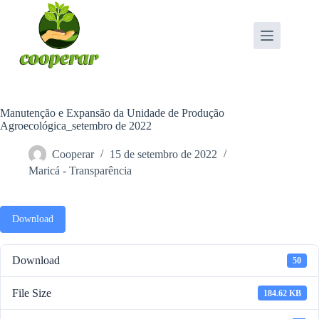
Pular
para
o
conteúdo
Manutenção e Expansão da Unidade de Produção
Agroecológica_setembro de 2022
Cooperar
15 de setembro de 2022
Maricá - Transparência
Download
Download
50
File Size
184.62 KB