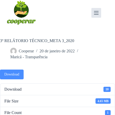
Pular
para
o
conteúdo
3º RELÁTORIO TÉCNICO_META 3_2020
Cooperar
20 de janeiro de 2022
Maricá - Transparência
Download
Download
10
File Size
4.65 MB
File Count
1