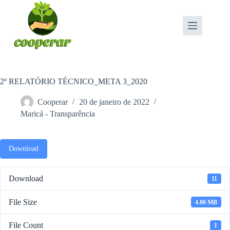
Pular
para
o
conteúdo
2º RELATÓRIO TÉCNICO_META 3_2020
Cooperar
20 de janeiro de 2022
Maricá - Transparência
Download
Download
11
File Size
4.80 MB
File Count
1